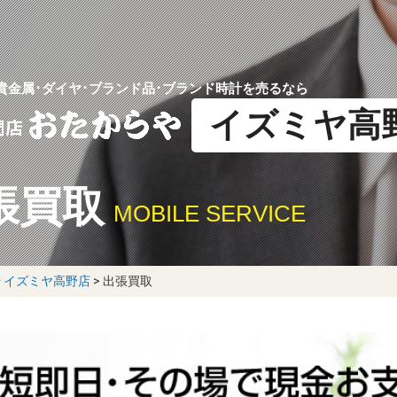
貴金属･ダイヤ･ブランド品･ブランド時計を売るなら
イズミヤ高
張買取
MOBILE SERVICE
 イズミヤ高野店
>
出張買取